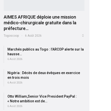
AIMES AFRIQUE déploie une mission
médico-chirurgicale gratuite dans la
préfecture…
Togoscoop
6 Août 2026
Marchés publics au Togo : l’ARCOP alerte sur la
hausse…
6 Août 2026
Nigéria : Décès de deux évêques en exercice
en trois mois
6 Août 2026
Otto William,Senior Vice President PayPal :
« Notre ambition est de…
6 Août 2026