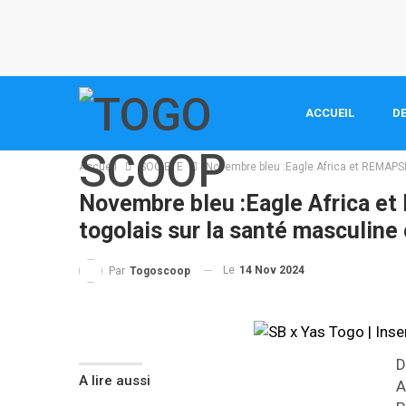
ACCUEIL
DE
Accueil
SOCIETE
Novembre bleu :Eagle Africa et REMAPSEN
Novembre bleu :Eagle Africa e
togolais sur la santé masculine 
Le
14 Nov 2024
Par
Togoscoop
D
A lire aussi
A