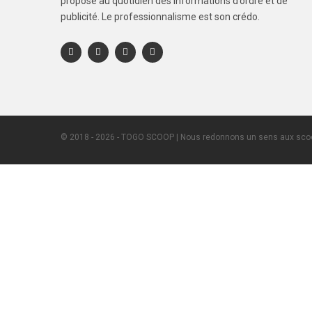
propose au quotidien des informations d’ordre et de
publicité. Le professionnalisme est son crédo.
© 2018 - 2026 - TOGO SCOOP | Nous redonnons un sens aux scoo