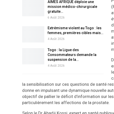
P
AIMES AFRIQUE déploie une
(
mission médico-chirurgicale
gratuite…
a
6 Août 2026
é
d
Extrémisme violent au Togo : les
m
femmes, premières cibles mais…
a
4 Août 2026
i
m
Togo : la Ligue des
Consommateurs demande la
D
suspension de la…
e
4 Août 2026
l
c
la sensibilisation sur ces questions de santé res
donne en impulsant une dynamique nouvelle au
objectif de pallier le déficit d’information sur le
particulièrement les affections de la prostate.
Selon le Dr Ahadji Kossi, expert en santé publique