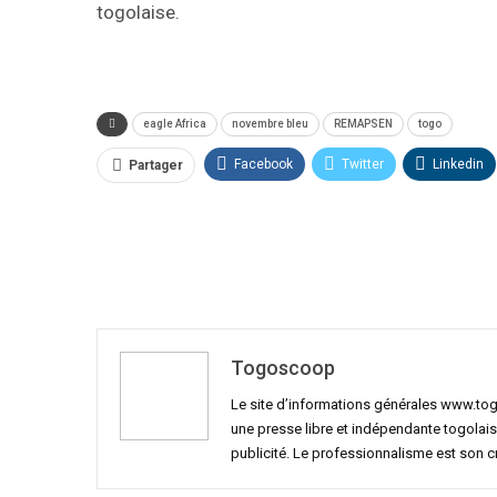
togolaise.
eagle Africa
novembre bleu
REMAPSEN
togo
Facebook
Twitter
Linkedin
Partager
Togoscoop
Le site d’informations générales www.to
une presse libre et indépendante togolais
publicité. Le professionnalisme est son 