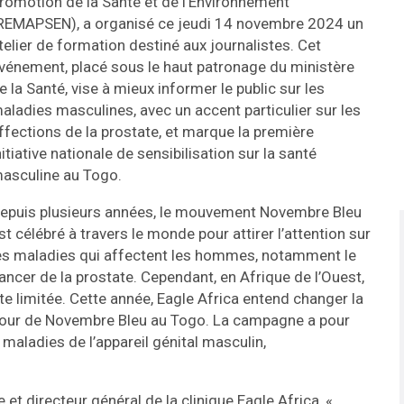
romotion de la Santé et de l’Environnement
REMAPSEN), a organisé ce jeudi 14 novembre 2024 un
telier de formation destiné aux journalistes. Cet
vénement, placé sous le haut patronage du ministère
e la Santé, vise à mieux informer le public sur les
aladies masculines, avec un accent particulier sur les
ffections de la prostate, et marque la première
nitiative nationale de sensibilisation sur la santé
asculine au Togo.
epuis plusieurs années, le mouvement Novembre Bleu
st célébré à travers le monde pour attirer l’attention sur
es maladies qui affectent les hommes, notamment le
ancer de la prostate. Cependant, en Afrique de l’Ouest,
te limitée. Cette année, Eagle Africa entend changer la
tour de Novembre Bleu au Togo. La campagne a pour
s maladies de l’appareil génital masculin,
 et directeur général de la clinique Eagle Africa, «