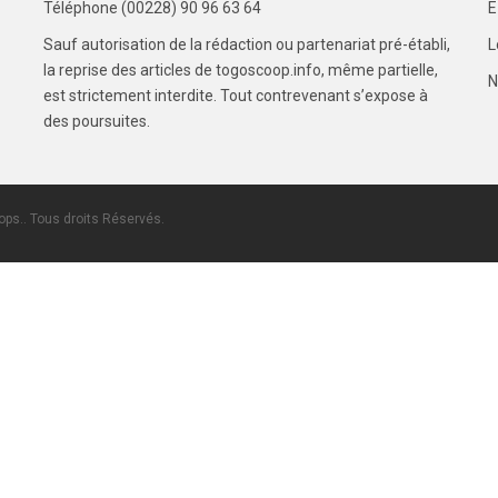
Téléphone (00228) 90 96 63 64
E
Sauf autorisation de la rédaction ou partenariat pré-établi,
L
la reprise des articles de togoscoop.info, même partielle,
N
est strictement interdite. Tout contrevenant s’expose à
des poursuites.
ps.. Tous droits Réservés.