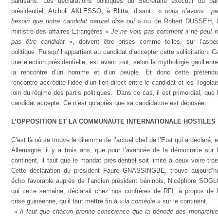
partisans. Les déclarations politiques du Secrétaire exécutif du par
présidentiel, Atcholi AKLESSO, à Blitta, disant
«
nous n’avons
p
besoin que notre candidat naturel dise oui
» ou de Robert DUSSEH, 
ministre des affaires Etrangères «
Je ne vois pas comment il ne peut 
pas être candidat
», doivent être prises comme telles, sur l’aspe
politique. Puisqu’il appartient au candidat d’accepter cette sollicitation. C
une élection présidentielle, est avant tout, selon la mythologie gaullienn
la rencontre d’un homme et d’un peuple. Et donc cette prétend
rencontre accrédite l’idée d’un lien direct entre le candidat et les Togolai
loin du régime des partis politiques.
Dans ce cas, il est primordial, que 
candidat accepte. Ce n’est qu’après que sa candidature est déposée.
L’OPPOSITION ET LA COMMUNAUTE INTERNATIONALE HOSTILES
C’est là où se trouve le dilemme de l’actuel chef de l’Etat qui a déclaré, 
Allemagne, il y a trois ans, que pour l’avancée de la démocratie sur 
continent, il faut que le mandat présidentiel soit limité à deux voire troi
Cette déclaration du président Faure GNASSINGBE, trouve aujourd’h
écho favorable auprès de l’ancien président béninois, Nicéphore SOG
qui cette semaine, déclarait chez nos confrères de RFI, à propos de 
crise guinéenne, qu’il faut mettre fin à «
la comédie
» sur le continent.
«
Il faut que chacun prenne conscience que la période des monarchi