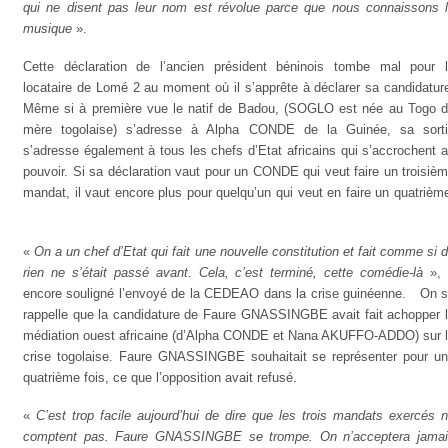
qui ne disent pas leur nom est révolue parce que nous connaissons 
musique
».
Cette déclaration de l’ancien président béninois tombe mal pour 
locataire de Lomé 2 au moment où il s’apprête à déclarer sa candidatur
Même si à première vue le natif de Badou, (SOGLO est née au Togo 
mère togolaise) s’adresse à Alpha CONDE de la Guinée, sa sort
s’adresse également à tous les chefs d’Etat africains qui s’accrochent 
pouvoir. Si sa déclaration vaut pour un CONDE qui veut faire un troisiè
mandat, il vaut encore plus pour quelqu’un qui veut en faire un quatrièm
«
On a un chef d’Etat qui fait une nouvelle constitution et fait comme si 
rien ne s’était passé avant. Cela, c’est terminé, cette comédie-là
», 
encore souligné l’envoyé de la CEDEAO dans la crise guinéenne.
On s
rappelle que la candidature de Faure GNASSINGBE avait fait achopper 
médiation ouest africaine (d’Alpha CONDE et Nana AKUFFO-ADDO) sur 
crise togolaise. Faure GNASSINGBE souhaitait se représenter pour u
quatrième fois, ce que l’opposition avait refusé.
«
C’est trop facile aujourd’hui de dire que les trois mandats exercés 
comptent pas. Faure GNASSINGBE se trompe. On n’acceptera jama