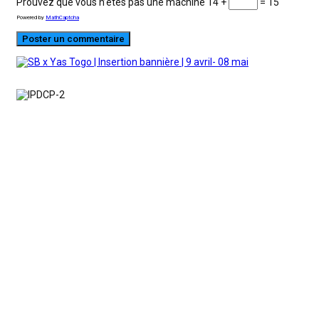
Prouvez que vous n’êtes pas une machine
14 +
= 15
Powered by
MathCaptcha