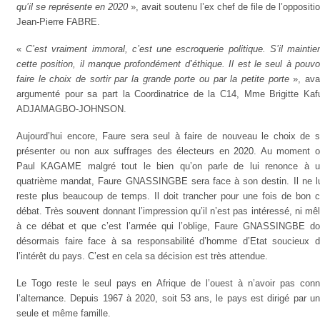
qu’il se représente en 2020
», avait soutenu l’ex chef de file de l’oppositi
Jean-Pierre FABRE.
«
C’est vraiment immoral, c’est une escroquerie politique. S’il maintie
cette position, il manque profondément d’éthique. Il est le seul à pouvo
faire le choix de sortir par la grande porte ou par la petite porte
», ava
argumenté pour sa part la Coordinatrice de la C14, Mme Brigitte Kaf
ADJAMAGBO-JOHNSON.
Aujourd’hui encore, Faure sera seul à faire de nouveau le choix de 
présenter ou non aux suffrages des électeurs en 2020. Au moment 
Paul KAGAME malgré tout le bien qu’on parle de lui renonce à 
quatrième mandat, Faure GNASSINGBE sera face à son destin. Il ne l
reste plus beaucoup de temps. Il doit trancher pour une fois de bon 
débat. Très souvent donnant l’impression qu’il n’est pas intéressé, ni mê
à ce débat et que c’est l’armée qui l’oblige, Faure GNASSINGBE do
désormais faire face à sa responsabilité d’homme d’Etat soucieux 
l’intérêt du pays. C’est en cela sa décision est très attendue.
Le Togo reste le seul pays en Afrique de l’ouest à n’avoir pas con
l’alternance. Depuis 1967 à 2020, soit 53 ans, le pays est dirigé par u
seule et même famille.