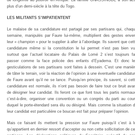
plus d’un demi-siècle à la tête du Togo.
LES MILITANTS S’IMPATIENTENT
Le malaise de sa candidature est partagé par ses partisans qui, chaq
semaine, manipulés par Faure lui-même, multiplient des gestes enve
leur «
champion
» pour le supplier à aller à l’abordage. Ils savent que cet
candidature même si la constitution le lui permet n’est pas bien v
surtout que l’actuel locataire du Palais de Lomé 2 s’est toujours fa
passer comme la face policée des enfants d’Eyadema. Et donc l
gesticulations de ses partisans sont faites à dessein. C’est une maniè
de tâter le terrain, voir la réaction de l’opinion à une éventuelle candidatu
de Faure avant qu’il ne se lance. Puisqu’en principe, ils savent, si cet
candidature est normale, ils n’ont pas besoin de faire tout ce bruit ava
de désigner leur candidat. Ils feront ce que font tous les partis normau
c’est-à-dire, organiser une convention ou un congrès du parti au cou
duquel le porte-étendard sera élu ou désigné. Mais comme la situation 
leur candidat est particulière ce boucan est fait pour préparer l’opinion.
Mais ce faisant ils mettent la pression sur Faure puisqu’il c’est à l
qu’appartient en dernier ressort d’accepter ou non cette sollicitation de c