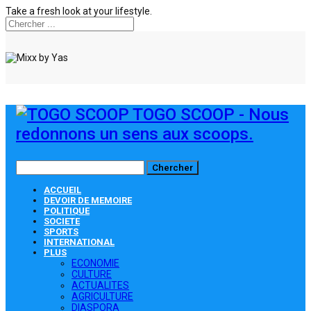
Take a fresh look at your lifestyle.
TOGO SCOOP - Nous
redonnons un sens aux scoops.
ACCUEIL
DEVOIR DE MEMOIRE
POLITIQUE
SOCIETE
SPORTS
INTERNATIONAL
PLUS
ECONOMIE
CULTURE
ACTUALITES
AGRICULTURE
DIASPORA