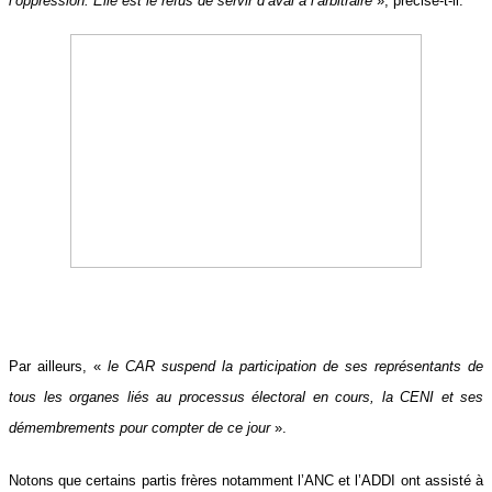
l’oppression. Elle est le refus de servir d’aval à l’arbitraire
», précise-t-il.
Par ailleurs, «
le CAR suspend la participation de ses représentants de
tous les organes liés au processus électoral en cours, la CENI et ses
démembrements pour compter de ce jour
».
Notons que certains partis frères notamment l’ANC et l’ADDI ont assisté à