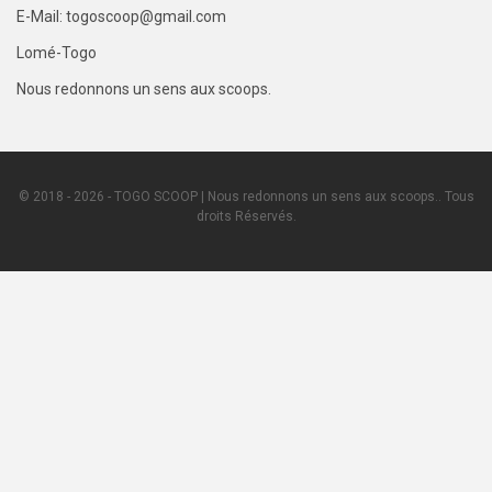
E-Mail: togoscoop@gmail.com
Lomé-Togo
Nous redonnons un sens aux scoops.
© 2018 - 2026 - TOGO SCOOP | Nous redonnons un sens aux scoops.. Tous
droits Réservés.