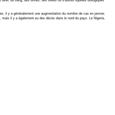
t avec du sang, des urines, des selles ou d’autres liquides biologiques
res, il y a généralement une augmentation du nombre de cas en janvier,
 mais il y a également eu des décès dans le nord du pays. Le Nigeria,