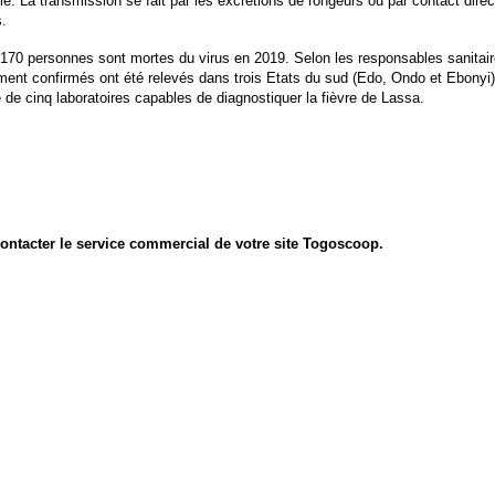
e. La transmission se fait par les excrétions de rongeurs ou par contact direc
s.
on 170 personnes sont mortes du virus en 2019. Selon les responsables sanitai
nt confirmés ont été relevés dans trois Etats du sud (Edo, Ondo et Ebonyi),
 de cinq laboratoires capables de diagnostiquer la fièvre de Lassa.
 contacter le service commercial de votre site Togoscoop.