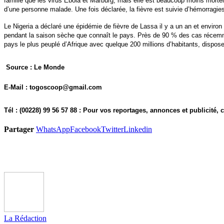
famille que les virus Ebola et Marburg, mais elle est beaucoup moins mortell
d’une personne malade. Une fois déclarée, la fièvre est suivie d’hémorragie
Le Nigeria a déclaré une épidémie de fièvre de Lassa il y a un an et envir
pendant la saison sèche que connaît le pays. Près de 90 % des cas récemme
pays le plus peuplé d’Afrique avec quelque 200 millions d’habitants, dispose
Source : Le Monde
E-Mail : togoscoop@gmail.com
Tél : (00228) 99 56 57 88 : Pour vos reportages, annonces et publicité,
Partager
WhatsApp
Facebook
Twitter
Linkedin
La Rédaction