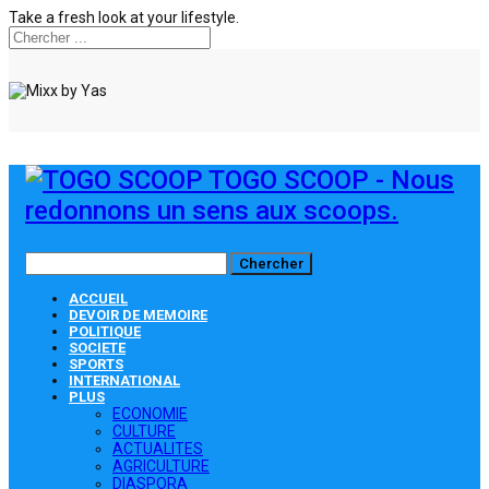
Take a fresh look at your lifestyle.
TOGO SCOOP - Nous
redonnons un sens aux scoops.
ACCUEIL
DEVOIR DE MEMOIRE
POLITIQUE
SOCIETE
SPORTS
INTERNATIONAL
PLUS
ECONOMIE
CULTURE
ACTUALITES
AGRICULTURE
DIASPORA