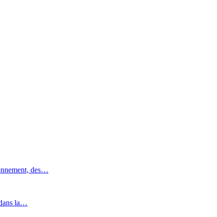
ronnement, des…
 dans la…