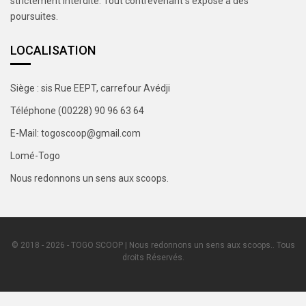
strictement interdite. Tout contrevenant s’expose à des
poursuites.
LOCALISATION
Siège : sis Rue EEPT, carrefour Avédji
Téléphone (00228) 90 96 63 64
E-Mail: togoscoop@gmail.com
Lomé-Togo
Nous redonnons un sens aux scoops.
© 2018 - 2026 - TOGO SCOOP | Nous redonnons un sens aux scoops.. Tous
droits Réservés.