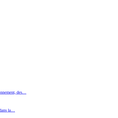
ronnement, des…
 dans la…