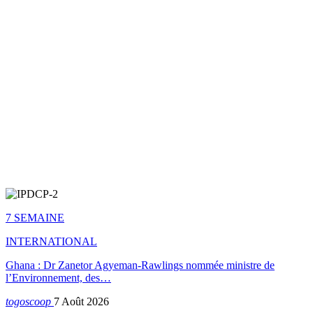
7 SEMAINE
INTERNATIONAL
Ghana : Dr Zanetor Agyeman-Rawlings nommée ministre de
l’Environnement, des…
togoscoop
7 Août 2026