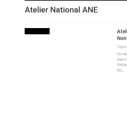
Atelier National ANE
Atel
AGRICULTURE
Non 
Togo
Un at
dans 
l’Hôte
les…