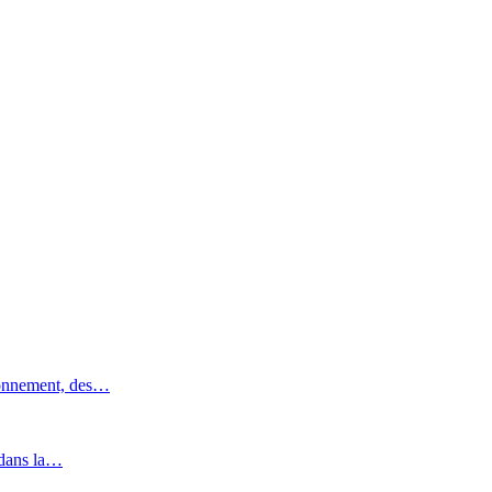
ronnement, des…
 dans la…