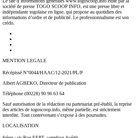
Le site d’informations générales www.togoscoop.info édité par la
société de presse TOGO SCOOP INFO, est une presse libre et
indépendante togolaise en ligne, qui propose au quotidien des
informations d’ordre et de publicité. Le professionnalisme est son
crédo.
MENTION LEGALE
Récépissé N°0044/HAAC/12-2021/PL/P
Albert AGBEKO, Directeur de publication
Téléphone (00228) 90 96 63 64
Sauf autorisation de la rédaction ou partenariat pré-établi, la reprise
des articles de togoscoop.info, même partielle, est strictement
interdite. Tout contrevenant s’expose à des poursuites.
LOCALISATION
Siège : sis Rue EEPT, carrefour Avédji