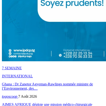
7 SEMAINE
INTERNATIONAL
Ghana : Dr Zanetor Agyeman-Rawlings nommée ministre de
l’Environnement, des…
togoscoop
7 Août 2026
AIMES AFRIQUE déploie une mission médico-chirurgicale