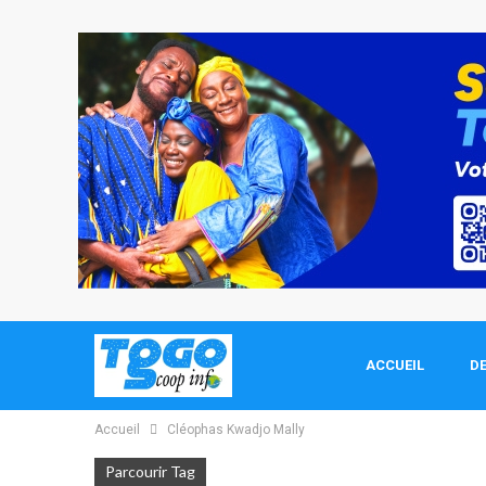
ACCUEIL
DE
Accueil
Cléophas Kwadjo Mally
Parcourir Tag