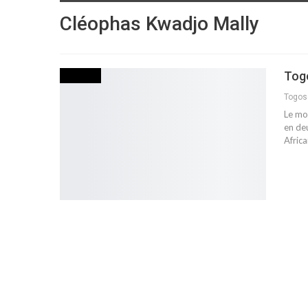
Cléophas Kwadjo Mally
Togo
SOCIETE
Togo
Le mon
en de
Afric