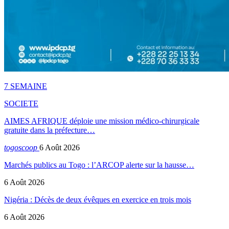
7 SEMAINE
SOCIETE
AIMES AFRIQUE déploie une mission médico-chirurgicale
gratuite dans la préfecture…
togoscoop
6 Août 2026
Marchés publics au Togo : l’ARCOP alerte sur la hausse…
6 Août 2026
Nigéria : Décès de deux évêques en exercice en trois mois
6 Août 2026