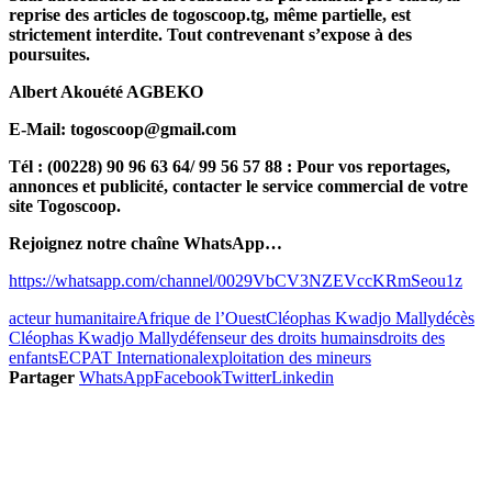
reprise des articles de togoscoop.tg, même partielle, est
strictement interdite. Tout contrevenant s’expose à des
poursuites.
Albert Akouété AGBEKO
E-Mail: togoscoop@gmail.com
Tél : (00228) 90 96 63 64/ 99 56 57 88 : Pour vos reportages,
annonces et publicité, contacter le service commercial de votre
site Togoscoop.
Rejoignez notre chaîne WhatsApp…
https://whatsapp.com/channel/0029VbCV3NZEVccKRmSeou1z
acteur humanitaire
Afrique de l’Ouest
Cléophas Kwadjo Mally
décès
Cléophas Kwadjo Mally
défenseur des droits humains
droits des
enfants
ECPAT International
exploitation des mineurs
Partager
WhatsApp
Facebook
Twitter
Linkedin