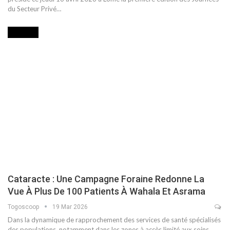
du Secteur Privé…
SOCIETE
Cataracte : Une Campagne Foraine Redonne La
Vue À Plus De 100 Patients À Wahala Et Asrama
Togoscoop
19 Mar 2026
Dans la dynamique de rapprochement des services de santé spécialisés
des populations, notamment dans les zones à accès limité aux soins