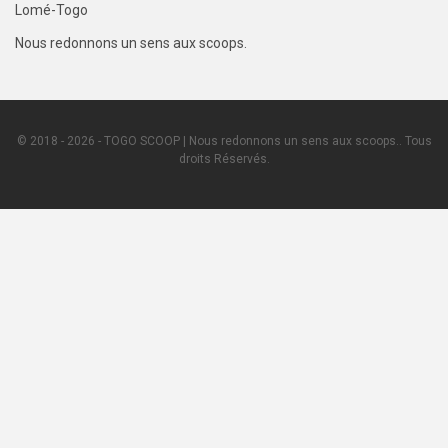
Lomé-Togo
Nous redonnons un sens aux scoops.
© 2018 - 2026 - TOGO SCOOP | Nous redonnons un sens aux scoops.. Tous
droits Réservés.