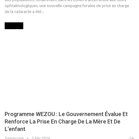
ophtalmologiques, une nouvelle campagne foraine de prise en charge
de la cataracte a été…
SOCIETE
Programme WEZOU : Le Gouvernement Évalue Et
Renforce La Prise En Charge De La Mère Et De
L’enfant
Togoscoop
2 Fév 2026