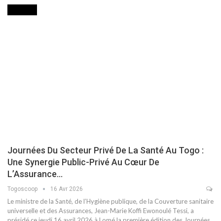
SOCIETE
Journées Du Secteur Privé De La Santé Au Togo :
Une Synergie Public-Privé Au Cœur De
L’Assurance…
Togoscoop
16 Avr 2026
Le ministre de la Santé, de l’Hygiène publique, de la Couverture sanitaire
universelle et des Assurances, Jean-Marie Koffi Ewonoulé Tessi, a
présidé ce jeudi 16 avril 2026 à Lomé la première édition des Journées