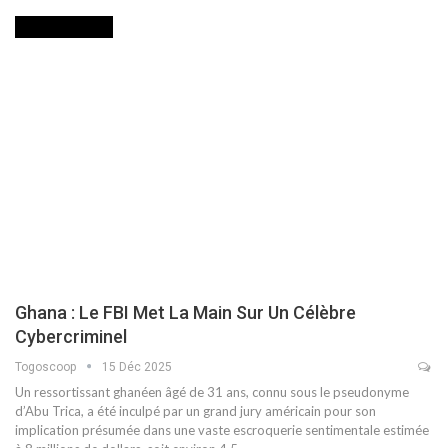
INTERNATIONAL
Ghana : Le FBI Met La Main Sur Un Célèbre
Cybercriminel
Togoscoop
15 Déc 2025
Un ressortissant ghanéen âgé de 31 ans, connu sous le pseudonyme
d’Abu Trica, a été inculpé par un grand jury américain pour son
implication présumée dans une vaste escroquerie sentimentale estimée