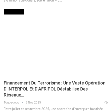
à 8 millions de dollars, soit environ 4,5…
ACTUALITES
Financement Du Terrorisme : Une Vaste Opération
D’INTERPOL Et D’AFRIPOL Déstabilise Des
Réseaux…
Togoscoop
5 Nov 2025
Entre juillet et septembre 2025, une opération d’envergure baptisée