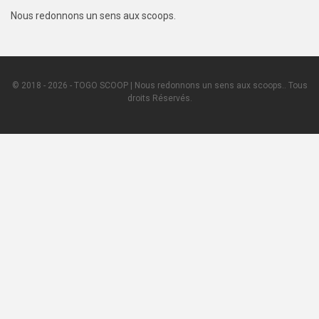
Nous redonnons un sens aux scoops.
© 2018 - 2026 - TOGO SCOOP | Nous redonnons un sens aux scoops.. Tous
droits Réservés.