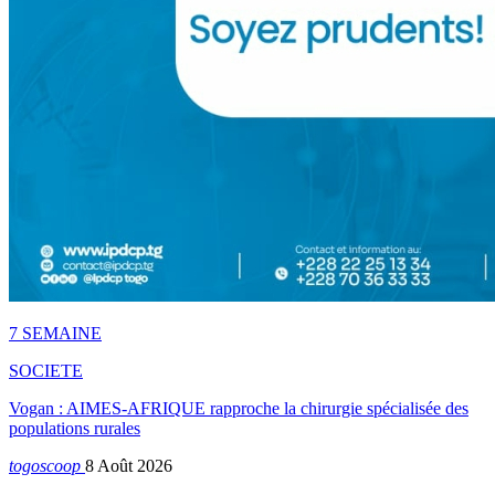
7 SEMAINE
SOCIETE
Vogan : AIMES-AFRIQUE rapproche la chirurgie spécialisée des
populations rurales
togoscoop
8 Août 2026