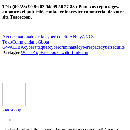
Tél : (00228) 90 96 63 64/ 99 56 57 88 : Pour vos reportages,
annonces et publicité, contacter le service commercial de votre
site Togoscoop.
Agence nationale de la cybersécurité
ANCy
ANCy
Togo
Commandant Gbota
GWALIBA
cyberattaques
cybercriminalité
cyberespace
cybersécurité
Partager
WhatsApp
Facebook
Twitter
Linkedin
togoscoop
Le site d’informations générales www.togoscoop.tg édité par la