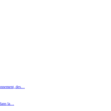
ronnement, des…
 dans la…