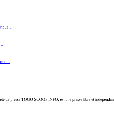
Afrique…
i…
forme…
ciété de presse TOGO SCOOP INFO, est une presse libre et indépendante