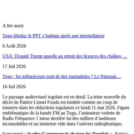
A lire aussi
Togo-Media: le PPT s’indigne après une interpellation
6 Août 2026
USA: Donald Trump appelle au retrait des licences des chaînes …
17 Juil 2026
Togo : les influenceurs sont-ils des journalistes ? Le Patronat…
16 Juil 2026
Le paysage audiovisuel togolais est en deuil. La triste nouvelle du
décès de Patrice Lionel Fouda est tombée comme un coup de
tonnerre dans les rédactions togolaises ce lundi 11 mai 2026. Figure
emblématique de la bande FM au Togo, l’animateur vedette de
Radio Fréquence 1 laisse derrière lui des milliers d’auditeurs
inconsolables et un immense vide dans l’univers radiophonique.
Surnommé «
le plus Camerounais de tous les Togolais
», Patrice