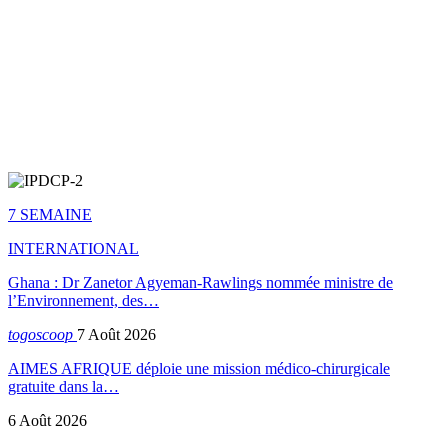
7 SEMAINE
INTERNATIONAL
Ghana : Dr Zanetor Agyeman-Rawlings nommée ministre de
l’Environnement, des…
togoscoop
7 Août 2026
AIMES AFRIQUE déploie une mission médico-chirurgicale
gratuite dans la…
6 Août 2026