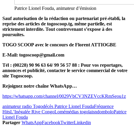
Patrice Lionel Fouda, animateur d’émission
Sauf autorisation de la rédaction ou partenariat pré-établi, la
reprise des articles de togoscoop.tg, même partielle, est
strictement interdite. Tout contrevenant s’expose à des
poursuites.
TOGO SCOOP avec le concours de Florent ATTIOGBE
E-Mail: togoscoop@gmail.com
Tél : (00228) 90 96 63 64/ 99 56 57 88 : Pour vos reportages,
annonces et publicité, contacter le service commercial de votre
site Togoscoop.
Rejoignez notre chaîne WhatsApp…
https://whatsapp.com/channel/0029VbCV3NZEVccKRmSeou1z
animateur radio Togo
décès Patrice Lionel Fouda
Fréquence
Hits
L’Inégalée Rive Congo
Lomé
médias togolais
ndombolo
Patrice
Lionel Fouda
Partager
WhatsApp
Facebook
Twitter
Linkedin