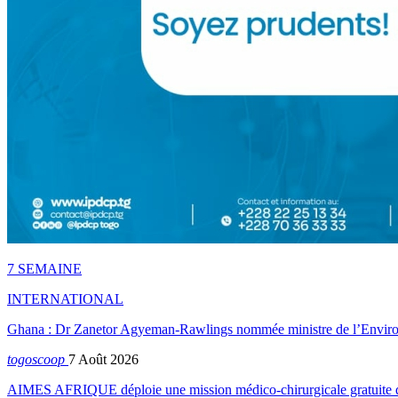
7 SEMAINE
INTERNATIONAL
Ghana : Dr Zanetor Agyeman-Rawlings nommée ministre de l’Envi
togoscoop
7 Août 2026
AIMES AFRIQUE déploie une mission médico-chirurgicale gratuite