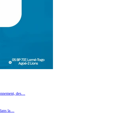
ronnement, des…
 dans la…