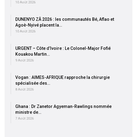
10 Août 2026
DUNENYO ZÂ 2026 : les communautés Bé, Aflao et
Agoè-Nyivé placent la…
10 Août 2026
URGENT – Côte d’Ivoire : Le Colonel-Major Fofié
Kouakou Martin…
9 Août 2026
Vogan : AIMES-AFRIQUE rapproche la chirurgie
spécialisée des…
8 Août 2026
Ghana : Dr Zanetor Agyeman-Rawlings nommée
ministre de…
7 Août 2026