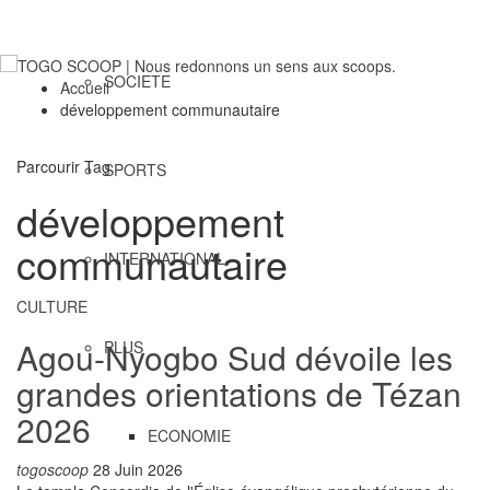
SOCIETE
Accueil
développement communautaire
Parcourir Tag
SPORTS
développement
communautaire
INTERNATIONAL
CULTURE
Agou-Nyogbo Sud dévoile les
PLUS
grandes orientations de Tézan
2026
ECONOMIE
togoscoop
28 Juin 2026