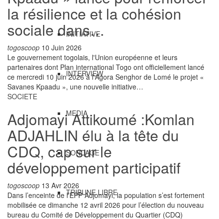
la résilience et la cohésion
sociale dans…
INITIATIVE
togoscoop
10 Juin 2026
Le gouvernement togolais, l'Union européenne et leurs
partenaires dont Plan international Togo ont officiellement lancé
INTERVIEW
ce mercredi 10 juin 2026 à l'Agora Senghor de Lomé le projet «
Savanes Kpaadu », une nouvelle initiative…
SOCIETE
MEDIA
Adjomayi Attikoumé :Komlan
ADJAHLIN élu à la tête du
CDQ, cap sur le
SONDAGE
développement participatif
togoscoop
13 Avr 2026
TRIBUNE LIBRE
Dans l’enceinte de l’EPP Adjomayi, la population s’est fortement
mobilisée ce dimanche 12 avril 2026 pour l’élection du nouveau
bureau du Comité de Développement du Quartier (CDQ)