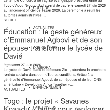
Le temple Concordia de l'Église évangélique presbytérienne du
Togo d'Agou-Nyogbo Sud a servi de cadre le samedi 27 juin 2026
CULTURE
au lancement officiel de Tézan 2026. La cérémonie a réuni les
autorités administratives,…
SOCIETE
ACTUALITES
Éducation : le geste généreux
d’Emmanuel Agbovi et de son
épouse transforme le lycée de
AGRICULTURE
Davié
togoscoop
27 Juin 2026
DIASPORA
Le lycée de Davié, dans la commune Zio 1, abordera la prochaine
rentrée scolaire dans de meilleures conditions. Grâce à la
générosité d'Emmanuel Agbovi, de son épouse et de leur ONG
américaine « Developing Africa Together »,…
ENVIRONNEMENT
ACTUALITES
Togo : le projet « Savanes
Kpaadu » lancé pour renforcer
FAITS DIVERS