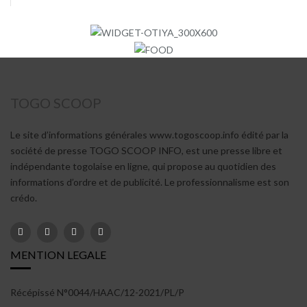
TOGO SCOOP
Le site d’informations générales www.togoscoop.info édité par la
société de presse TOGO SCOOP INFO, est une presse libre et
indépendante togolaise en ligne, qui propose au quotidien des
informations d’ordre et de publicité. Le professionnalisme est son
crédo.
MENTION LEGALE
Récépissé N°0044/HAAC/12-2021/PL/P