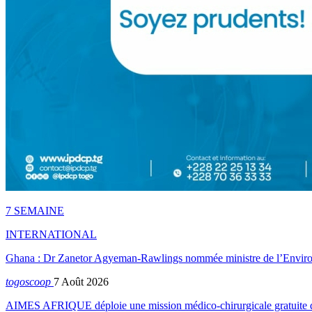
7 SEMAINE
INTERNATIONAL
Ghana : Dr Zanetor Agyeman-Rawlings nommée ministre de l’Envi
togoscoop
7 Août 2026
AIMES AFRIQUE déploie une mission médico-chirurgicale gratuite