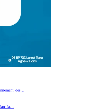
ronnement, des…
 dans la…