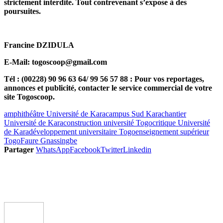
strictement interdite. Tout contrevenant s’expose à des
poursuites.
Francine DZIDULA
E-Mail: togoscoop@gmail.com
Tél : (00228) 90 96 63 64/ 99 56 57 88 : Pour vos reportages,
annonces et publicité, contacter le service commercial de votre
site Togoscoop.
amphithéâtre Université de Kara
campus Sud Kara
chantier
Université de Kara
construction université Togo
critique Université
de Kara
développement universitaire Togo
enseignement supérieur
Togo
Faure Gnassingbe
Partager
WhatsApp
Facebook
Twitter
Linkedin