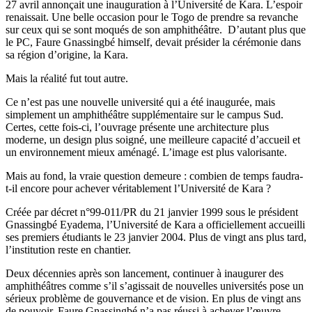
27 avril annonçait une inauguration à l’Université de Kara. L’espoir
renaissait. Une belle occasion pour le Togo de prendre sa revanche
sur ceux qui se sont moqués de son amphithéâtre. D’autant plus que
le PC, Faure Gnassingbé himself, devait présider la cérémonie dans
sa région d’origine, la Kara.
Mais la réalité fut tout autre.
Ce n’est pas une nouvelle université qui a été inaugurée, mais
simplement un amphithéâtre supplémentaire sur le campus Sud.
Certes, cette fois-ci, l’ouvrage présente une architecture plus
moderne, un design plus soigné, une meilleure capacité d’accueil et
un environnement mieux aménagé. L’image est plus valorisante.
Mais au fond, la vraie question demeure : combien de temps faudra-
t-il encore pour achever véritablement l’Université de Kara ?
Créée par décret n°99-011/PR du 21 janvier 1999 sous le président
Gnassingbé Eyadema, l’Université de Kara a officiellement accueilli
ses premiers étudiants le 23 janvier 2004. Plus de vingt ans plus tard,
l’institution reste en chantier.
Deux décennies après son lancement, continuer à inaugurer des
amphithéâtres comme s’il s’agissait de nouvelles universités pose un
sérieux problème de gouvernance et de vision. En plus de vingt ans
de pouvoir, Faure Gnassingbé n’a pas réussi à achever l’œuvre