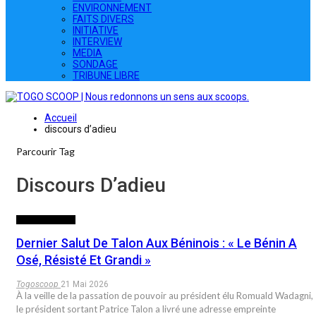
ENVIRONNEMENT
FAITS DIVERS
INITIATIVE
INTERVIEW
MEDIA
SONDAGE
TRIBUNE LIBRE
Accueil
discours d’adieu
Parcourir Tag
Discours D’adieu
INTERNATIONAL
Dernier Salut De Talon Aux Béninois : « Le Bénin A
Osé, Résisté Et Grandi »
Togoscoop
21 Mai 2026
À la veille de la passation de pouvoir au président élu Romuald Wadagni,
le président sortant Patrice Talon a livré une adresse empreinte