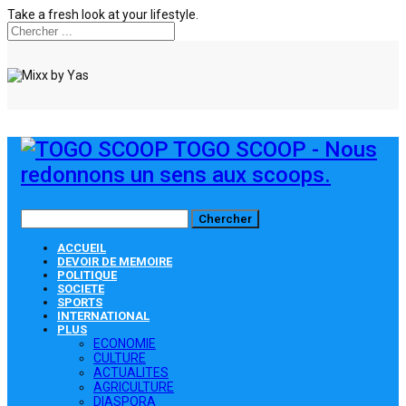
Take a fresh look at your lifestyle.
TOGO SCOOP - Nous
redonnons un sens aux scoops.
ACCUEIL
DEVOIR DE MEMOIRE
POLITIQUE
SOCIETE
SPORTS
INTERNATIONAL
PLUS
ECONOMIE
CULTURE
ACTUALITES
AGRICULTURE
DIASPORA