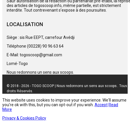
Sauf autorisation de la rédaction ou partenariat pré-établi, la repris
des articles de togoscoop.info, même partielle, est strictement
interdite. Tout contrevenant s’expose à des poursuites.
LOCALISATION
Siège : sis Rue EEPT, carrefour Avédji
Téléphone (00228) 90 96 63 64
E-Mail: togoscoop@gmail.com
Lomé-Togo
Nous redonnons un sens aux scoops.
© 2018 - 2026 - TOGO SCOOP | Nous redonnons un sens aux scoops.. Tous
droits Réservés.
This website uses cookies to improve your experience. We'll assume
you're ok with this, but you can opt-out if you wish.
Accept
Read
More
Privacy & Cookies Policy