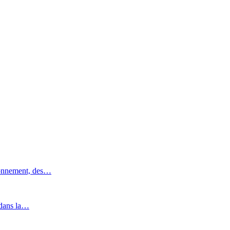
ronnement, des…
 dans la…