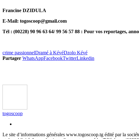
Francine DZIDULA
E-Mail: togoscoop@gmail.com
Tél : (00228) 90 96 63 64/ 99 56 57 88 : Pour vos reportages, anno
crime passionnel
Dramé à Kévé
Dzolo Kévé
Partager
WhatsApp
Facebook
Twitter
Linkedin
togoscoop
Le site d’informations générales www.togoscoop.tg édité par la soci