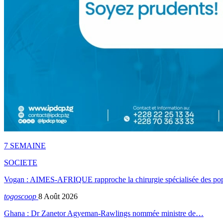
7 SEMAINE
SOCIETE
Vogan : AIMES-AFRIQUE rapproche la chirurgie spécialisée des popu
togoscoop
8 Août 2026
Ghana : Dr Zanetor Agyeman-Rawlings nommée ministre de…