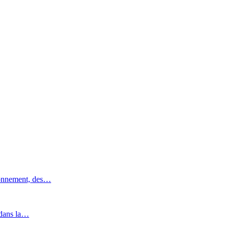
ronnement, des…
 dans la…