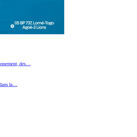
ronnement, des…
 dans la…