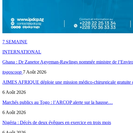
7 SEMAINE
INTERNATIONAL
Ghana : Dr Zanetor Agyeman-Rawlings nommée ministre de l’Envi
togoscoop
7 Août 2026
AIMES AFRIQUE déploie une mission médico-chirurgicale gratuite
6 Août 2026
Marchés publics au Togo : l’ARCOP alerte sur la hausse…
6 Août 2026
Nigéria : Décès de deux évêques en exercice en trois mois
6 Août 2026