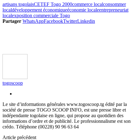
artisans togolais
CETEF Togo 2000
commerce local
consommer
local
développement économique
économie locale
entrepreneuriat
local
exposition commerciale Togo
Partager
WhatsApp
Facebook
Twitter
Linkedin
togoscoop
Le site d’informations générales www.togoscoop.tg édité par la
société de presse TOGO SCOOP INFO, est une presse libre et
indépendante togolaise en ligne, qui propose au quotidien des
informations d’ordre et de publicité. Le professionnalisme est son
crédo. Téléphone (00228) 90 96 63 64
Article précédent