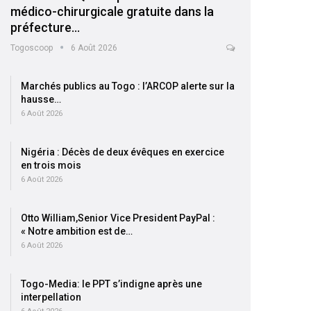
médico-chirurgicale gratuite dans la
préfecture…
Togoscoop
6 Août 2026
Marchés publics au Togo : l’ARCOP alerte sur la
hausse…
6 Août 2026
Nigéria : Décès de deux évêques en exercice
en trois mois
6 Août 2026
Otto William,Senior Vice President PayPal :
« Notre ambition est de…
6 Août 2026
Togo-Media: le PPT s’indigne après une
interpellation