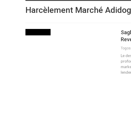
Harcèlement Marché Adido
Sagb
FAITS DIVERS
Rev
Togo
Le des
profo
market
lende