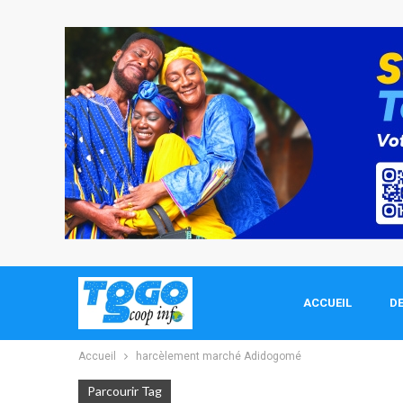
ACCUEIL
DE
Accueil
harcèlement marché Adidogomé
Parcourir Tag