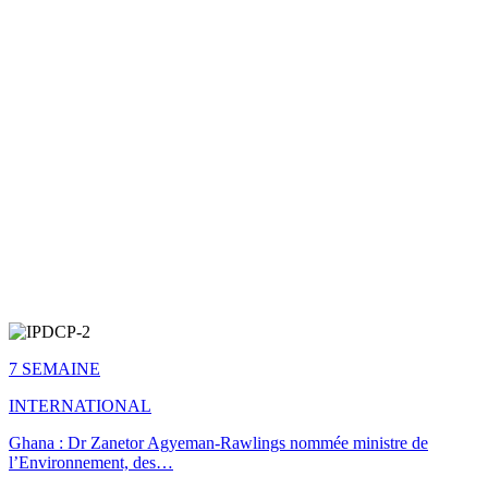
7 SEMAINE
INTERNATIONAL
Ghana : Dr Zanetor Agyeman-Rawlings nommée ministre de
l’Environnement, des…