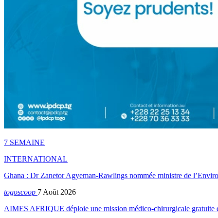
7 SEMAINE
INTERNATIONAL
Ghana : Dr Zanetor Agyeman-Rawlings nommée ministre de l’Envi
togoscoop
7 Août 2026
AIMES AFRIQUE déploie une mission médico-chirurgicale gratuite