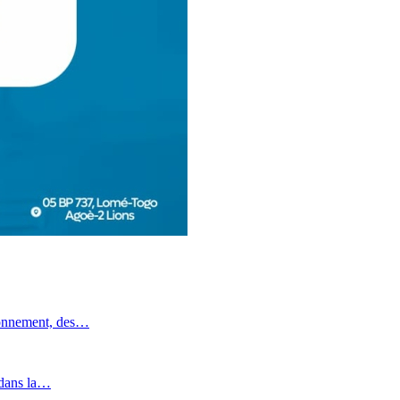
ronnement, des…
 dans la…