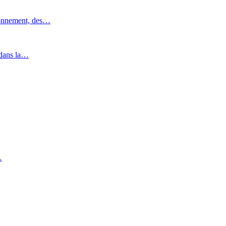
ronnement, des…
 dans la…
…