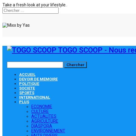
Take a fresh look at your lifestyle.
TOGO SCOOP - Nous red
ACCUEIL
DEVOIR DE MEMOIRE
POLITIQUE
SOCIETE
SPORTS
INTERNATIONAL
PLUS
ECONOMIE
CULTURE
ACTUALITES
AGRICULTURE
DIASPORA
ENVIRONNEMENT
FAITS DIVERS