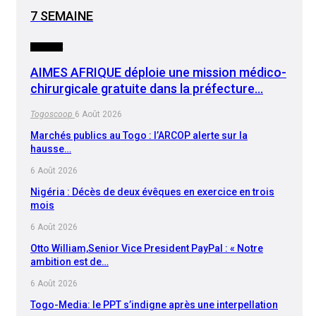
7 SEMAINE
SOCIETE
AIMES AFRIQUE déploie une mission médico-
chirurgicale gratuite dans la préfecture…
Togoscoop
6 Août 2026
Marchés publics au Togo : l’ARCOP alerte sur la
hausse…
6 Août 2026
Nigéria : Décès de deux évêques en exercice en trois
mois
6 Août 2026
Otto William,Senior Vice President PayPal : « Notre
ambition est de…
6 Août 2026
Togo-Media: le PPT s’indigne après une interpellation