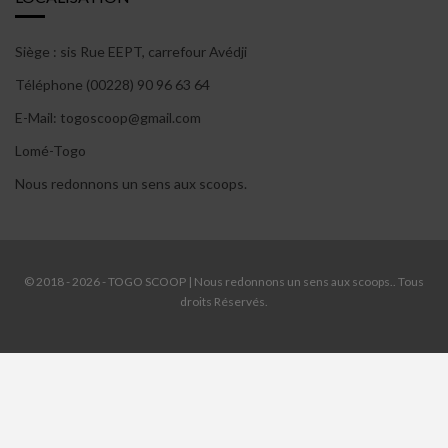
Siège : sis Rue EEPT, carrefour Avédji
Téléphone (00228) 90 96 63 64
E-Mail: togoscoop@gmail.com
Lomé-Togo
Nous redonnons un sens aux scoops.
© 2018 - 2026 - TOGO SCOOP | Nous redonnons un sens aux scoops.. Tous
droits Réservés.