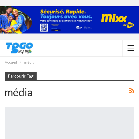
Accueil
média
Parcourir Tag
média