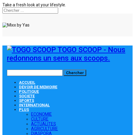
Take a fresh look at your lifestyle.
TOGO SCOOP - Nous
redonnons un sens aux scoops.
ACCUEIL
DEVOIR DE MEMOIRE
POLITIQUE
SOCIETE
SPORTS
INTERNATIONAL
PLUS
ECONOMIE
CULTURE
ACTUALITES
AGRICULTURE
DIASPORA