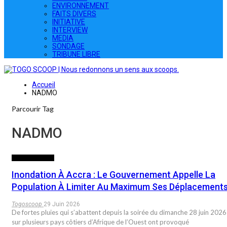
ENVIRONNEMENT
FAITS DIVERS
INITIATIVE
INTERVIEW
MEDIA
SONDAGE
TRIBUNE LIBRE
Accueil
NADMO
Parcourir Tag
NADMO
INTERNATIONAL
Inondation À Accra : Le Gouvernement Appelle La
Population À Limiter Au Maximum Ses Déplacement
Togoscoop
29 Juin 2026
De fortes pluies qui s’abattent depuis la soirée du dimanche 28 juin 2026
sur plusieurs pays côtiers d’Afrique de l’Ouest ont provoqué