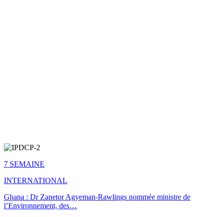
7 SEMAINE
INTERNATIONAL
Ghana : Dr Zanetor Agyeman-Rawlings nommée ministre de
l’Environnement, des…