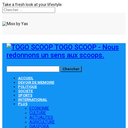
Take a fresh look at your lifestyle.
TOGO SCOOP - Nous
redonnons un sens aux scoops.
ACCUEIL
DEVOIR DE MEMOIRE
POLITIQUE
SOCIETE
SPORTS
INTERNATIONAL
PLUS
ECONOMIE
CULTURE
ACTUALITES
AGRICULTURE
DIASPORA