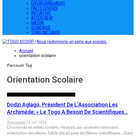
ENVIRONNEMENT
FAITS DIVERS
INITIATIVE
INTERVIEW
MEDIA
SONDAGE
TRIBUNE LIBRE
Accueil
orientation scolaire
Parcourir Tag
Orientation Scolaire
10 QUESTIONS POUR CEUX QUI AGISSENT
Dodzi Aglago, Président De L’Association Les
Archimède: « Le Togo A Besoin De Scientifiques…
Togoscoop
24 Juil 2026
Grossesses en milieu scolaire, résultats aux examens nationaux,
orientation des élèves, faible attrait pour les filières scientifiques… Dans