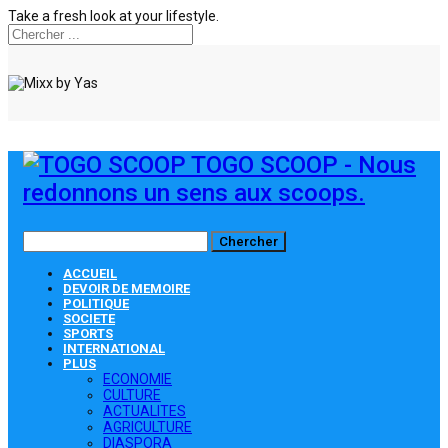
Take a fresh look at your lifestyle.
TOGO SCOOP - Nous
redonnons un sens aux scoops.
ACCUEIL
DEVOIR DE MEMOIRE
POLITIQUE
SOCIETE
SPORTS
INTERNATIONAL
PLUS
ECONOMIE
CULTURE
ACTUALITES
AGRICULTURE
DIASPORA