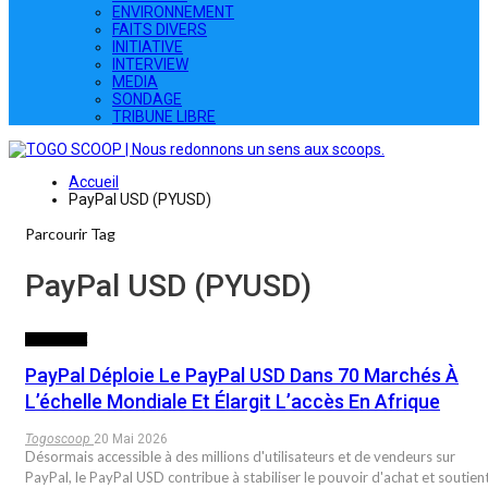
ENVIRONNEMENT
FAITS DIVERS
INITIATIVE
INTERVIEW
MEDIA
SONDAGE
TRIBUNE LIBRE
Accueil
PayPal USD (PYUSD)
Parcourir Tag
PayPal USD (PYUSD)
ECONOMIE
PayPal Déploie Le PayPal USD Dans 70 Marchés À
L’échelle Mondiale Et Élargit L’accès En Afrique
Togoscoop
20 Mai 2026
Désormais accessible à des millions d'utilisateurs et de vendeurs sur
PayPal, le PayPal USD contribue à stabiliser le pouvoir d'achat et soutien