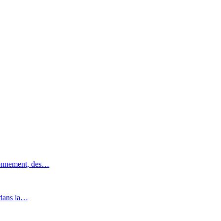
ronnement, des…
 dans la…