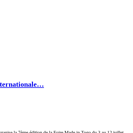
Internationale…
nise la 7ème édition de la Foire Made in Togo du 3 au 12 juillet