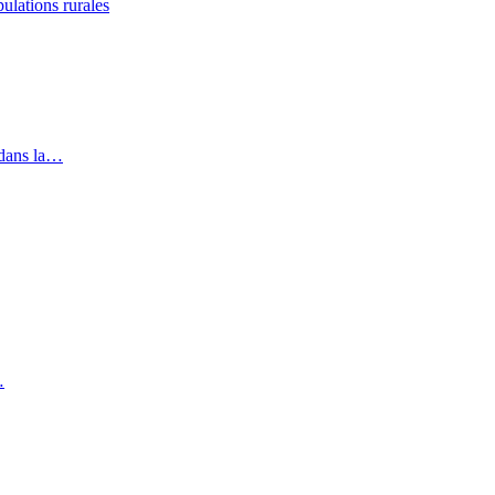
lations rurales
 dans la…
…