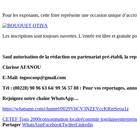
Pour les exposants, cette foire représente une occasion unique d’accro
Les inscriptions sont toujours ouvertes. L’entrée est libre et gratui
Sauf autorisation de la rédaction ou partenariat pré-établi, la rep
Clarisse AFANOU
E-Mail: togoscoop@gmail.com
Tél : (00228) 90 96 63 64/ 99 56 57 88 : Pour vos reportages, anno
Rejoignez notre chaîne WhatsApp…
https://whatsapp.com/channel/0029VbCV3NZEVccKRmSeou1z
CETEF Togo 2000
consommation locale
économie togolaise
entreprene
Partager
WhatsApp
Facebook
Twitter
Linkedin