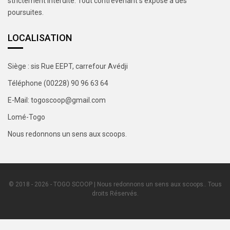
strictement interdite. Tout contrevenant s’expose à des
poursuites.
LOCALISATION
Siège : sis Rue EEPT, carrefour Avédji
Téléphone (00228) 90 96 63 64
E-Mail: togoscoop@gmail.com
Lomé-Togo
Nous redonnons un sens aux scoops.
© 2018 - 2026 - TOGO SCOOP | Nous redonnons un sens aux scoops.. Tous
droits Réservés.