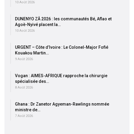
10 Août 2026
DUNENYO ZÂ 2026 : les communautés Bé, Aflao et
Agoè-Nyivé placent la…
10 Août 2026
URGENT – Côte d’Ivoire : Le Colonel-Major Fofié
Kouakou Martin…
9 Août 2026
Vogan : AIMES-AFRIQUE rapproche la chirurgie
spécialisée des…
8 Août 2026
Ghana : Dr Zanetor Agyeman-Rawlings nommée
ministre de…
7 Août 2026