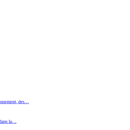
ronnement, des…
 dans la…